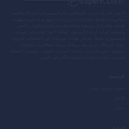
لا تقدم الشركة خدمات للمواطنين و/أو المقيمين في أستراليا والنمسا
وبيلاروسيا وبلجيكا وبلغاريا وكندا وكرواتيا وجمهورية قبرص وجمهورية
التشيك والدنمارك وإستونيا وفنلندا وفرنسا وألمانيا واليونان والمجر
وأيسلندا، إيران، أيرلندا، إسرائيل، إيطاليا، لاتفيا، ليختنشتاين، ليتوانيا،
لوكسمبورغ، مالطا، ميانمار، هولندا، نيوزيلندا، كوريا الشمالية، النرويج،
بولندا، البرتغال، بورتوريكو، رومانيا، روسيا، سنغافورة، سلوفاكيا،
سلوفينيا، جنوب السودان، إسبانيا، السودان، السويد، سويسرا، المملكة
المتحدة، أوكرانيا، الولايات المتحدة الأمريكية، اليمن.
الرئيسية
حساب تجريبي مجاني
الدخول
سجل
التداول