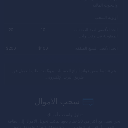
والبحوث المالية
أولوية السحب
الحد الأقصى لعدد الصفقات
10
20
المفتوحة في وقت واحد
الحد الأقصى لمبلغ الصفقة
100
$
200
$
يتم تنشيط بعض فوائد أنواع الحسابات يدويًا بعد طلب العميل عن
طريق البريد الإلكتروني.
سحب الأموال
تداول واسحب أموالك.
نحن نعمل مع أكثر من 20 نظام دفع. يمكنك تحويل الأموال إلى بطاقة
الخصم أو الائتمان الخاصة بك: Visa، MasterCard، Maestro،