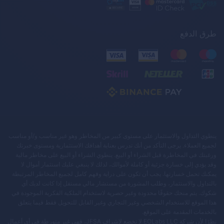
طرق الدفع
ينطوي التداول والاستثمار على مستوى كبير من المخاطر وهو غير مناسب و/أو مناسب
لجميع العملاء. يرجى التأكد من أنك تدرس بعناية أهدافك الاستثمارية ومستوى خبرتك
ورغبتك في المخاطرة قبل الشراء أو البيع. ينطوي الشراء أو البيع على مخاطر مالية
وقد يؤدي إلى خسارة جزئية أو كاملة لأموالك، لذلك لا ينبغي عليك استثمار أموال لا
يمكنك تحمل خسارتها. يجب أن تكون على دراية وفهم كامل لجميع المخاطر المرتبطة
بالتداول والاستثمار، وطلب المشورة من مستشار مالي مستقل إذا كانت لديك أي
شكوك. يتم منحك حقوقًا محدودة وغير حصرية لاستخدام الملكية الفكرية الموجودة في
هذا الموقع للاستخدام الشخصي وغير التجاري وغير القابل للتحويل فقط فيما يتعلق
بالخدمات المقدمة على الموقع.
نظرًا لأن شركة EOLabs LLC لا تخضع لإشراف JFSA، فهي غير متورطة في أي أعمال