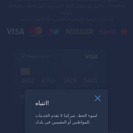
UnionPay. نتكامل مع وسائل الدفع الإلكترونية أيضاً: Neteller، Skrill،
وغيرها.
الحسابات الذهبية والبلاتينية والحصرية لها أولوية السحب.
انتباه!
لسوء الحظ، شركتنا لا تقدم الخدمات
للمواطنين أو المقيمين في بلدك.