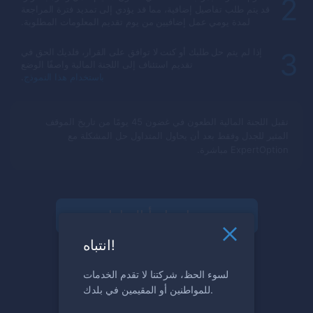
2
قد يتم طلب تفاصيل إضافية، مما قد يؤدي إلى تمديد فترة المراجعة
لمدة يومي عمل إضافيين من يوم تقديم المعلومات المطلوبة.
إذا لم يتم حل طلبك أو كنت لا توافق على القرار، فلديك الحق في
3
تقديم استئناف إلى اللجنة المالية واصفًا الوضع
باستخدام هذا النموذج
.
تقبل اللجنة المالية الطعون في غضون 45 يومًا من تاريخ الموقف
المثير للجدل وفقط بعد أن يحاول المتداول حل المشكلة مع
ExpertOption
مباشرة.
سجل وابدأ التداول
انتباه!
لسوء الحظ، شركتنا لا تقدم الخدمات
للمواطنين أو المقيمين في بلدك.