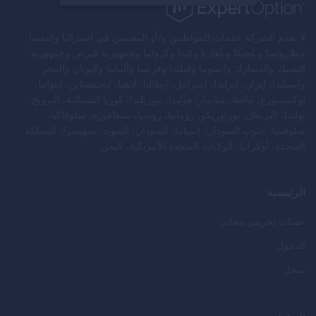
لا تقدم الشركة خدمات للمواطنين و/أو المقيمين في أستراليا والنمسا
وبيلاروسيا وبلجيكا وبلغاريا وكندا وكرواتيا وجمهورية قبرص وجمهورية
التشيك والدنمارك وإستونيا وفنلندا وفرنسا وألمانيا واليونان والمجر
وأيسلندا، إيران، أيرلندا، إسرائيل، إيطاليا، لاتفيا، ليختنشتاين، ليتوانيا،
لوكسمبورغ، مالطا، ميانمار، هولندا، نيوزيلندا، كوريا الشمالية، النرويج،
بولندا، البرتغال، بورتوريكو، رومانيا، روسيا، سنغافورة، سلوفاكيا،
سلوفينيا، جنوب السودان، إسبانيا، السودان، السويد، سويسرا، المملكة
المتحدة، أوكرانيا، الولايات المتحدة الأمريكية، اليمن.
الرئيسية
حساب تجريبي مجاني
الدخول
سجل