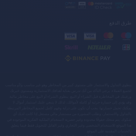
طرق الدفع
ينطوي التداول والاستثمار على مستوى كبير من المخاطر وهو غير مناسب و/أو مناسب
لجميع العملاء. يرجى التأكد من أنك تدرس بعناية أهدافك الاستثمارية ومستوى خبرتك
ورغبتك في المخاطرة قبل الشراء أو البيع. ينطوي الشراء أو البيع على مخاطر مالية
وقد يؤدي إلى خسارة جزئية أو كاملة لأموالك، لذلك لا ينبغي عليك استثمار أموال لا
يمكنك تحمل خسارتها. يجب أن تكون على دراية وفهم كامل لجميع المخاطر المرتبطة
بالتداول والاستثمار، وطلب المشورة من مستشار مالي مستقل إذا كانت لديك أي
شكوك. يتم منحك حقوقًا محدودة وغير حصرية لاستخدام الملكية الفكرية الموجودة في
هذا الموقع للاستخدام الشخصي وغير التجاري وغير القابل للتحويل فقط فيما يتعلق
بالخدمات المقدمة على الموقع.