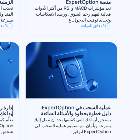
منصة ExpertOption
الزمنية ال
تعد مؤشرات MACD و RSI من أكثر الأدوات
فعالية لفهم زخم السوق، ورصد الانعكاسات،
المتداول
وتحديد توقيت الدخول. ع
بسرعة و
5 دقائق للقراءة
5 دقائق للقراءة
عملية السحب في ExpertOption:
إدارة 
دليل خطوة بخطوة والأسئلة الشائعة
إيداعك 
يستحق أرباحك التي كسبتها بجد أن تصل إليك
تعلّم كي
بسرعة وبأمان. تم تصميم عملية السحب في
ExpertOption لتوفير ا
شخص ير