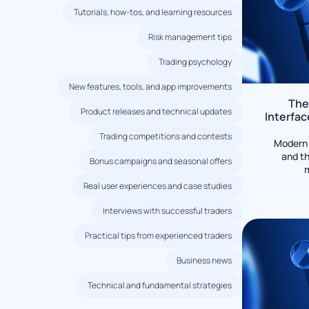
Tutorials, how-tos, and learning resources
Risk management tips
Trading psychology
New features, tools, and app improvements
The
Product releases and technical updates
Interfac
Trading competitions and contests
Modern 
and th
Bonus campaigns and seasonal offers
m
Real user experiences and case studies
Interviews with successful traders
Practical tips from experienced traders
Business news
Technical and fundamental strategies