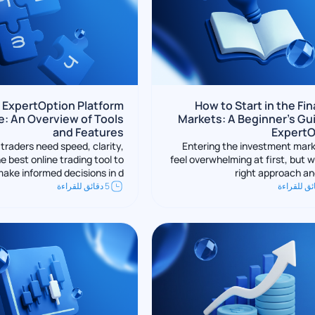
 ExpertOption Platform
How to Start in the Fin
e: An Overview of Tools
Markets: A Beginner’s Gu
and Features
ExpertO
traders need speed, clarity,
Entering the investment mar
e best online trading tool to
feel overwhelming at first, but w
ake informed decisions in d
right approach an
5 دقائق للقراءة