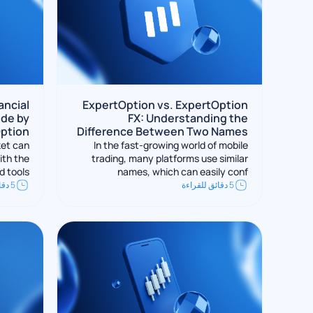
ancial
ExpertOption vs. ExpertOption
ide by
FX: Understanding the
ption
Difference Between Two Names
ket can
In the fast-growing world of mobile
ith the
trading, many platforms use similar
d tools
names, which can easily conf
5 دقائق للقراءة
5 دقائق للقراءة