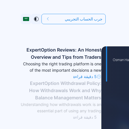
جرب الحساب التجريبي
ExpertOption Reviews: An Honest
Overview and Tips from Traders
Osman Ha
Choosing the right trading platform is one
of the most important decisions a new
5 دقيقة قراءة
trader can make. Ex
ExpertOption Withdrawal Policy:
How Withdrawals Work and Why
Balance Management Matters
Understanding how withdrawals work is an
essential part of using any trading
5 دقيقة قراءة
platform responsibly. A