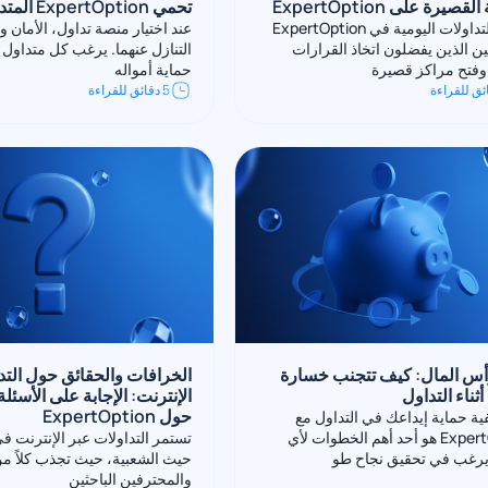
قصيرة على ExpertOption
تحمي ExpertOption المتداولين
تجذب التداولات اليومية في ExpertOption
عند اختيار منصة تداول، الأمان وا
ين الذين يفضلون اتخاذ القرارات
التنازل عنهما. يرغب كل متداول 
فتح مراكز قصيرة
حماية أمواله
5 دقائق للقراءة
رأس المال: كيف تتجنب خسارة
الخرافات والحقائق حول التد
أثناء التداول
الإنترنت: الإجابة على الأسئلة
حول ExpertOption
فية حماية إيداعك في التداول مع
ExpertOption هو أحد أهم الخطوات لأي
تستمر التداولات عبر الإنترنت ف
غب في تحقيق نجاح طو
حيث الشعبية، حيث تجذب كلاً من 
والمحترفين الباحثين