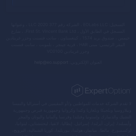
التسجيل: EOLabs LLC ، الشركة رقم 377 LLC 2020 ، وعنوانها
المسجل في الطابق الأول ، First St. Vincent Bank Ltd. ، شارع
جيمس ، صندوق بريد 1574 ، كينغستاون ، سانت فنسنت وجزر غرينادين
المقر الرئيسي: مبنى HAR ، قرية جينجر ، بلمونت ، سانت فنسنت
وجزر غرينادين VC0100
العنوان الإلكتروني
:
help@eo.support
لا تقدم الشركة خدمات للمواطنين و/أو المقيمين في أستراليا والنمسا
وبيلاروسيا وبلجيكا وبلغاريا وكندا وكرواتيا وجمهورية قبرص وجمهورية
التشيك والدنمارك وإستونيا وفنلندا وفرنسا وألمانيا واليونان والمجر
وأيسلندا، إيران، أيرلندا، إسرائيل، إيطاليا، لاتفيا، ليختنشتاين، ليتوانيا،
لوكسمبورغ، مالطا، ميانمار، هولندا، نيوزيلندا، كوريا الشمالية، النرويج،