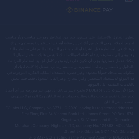
ينطوي التداول والاستثمار على مستوى كبير من المخاطر وهو غير مناسب و/أو مناسب
لجميع العملاء. يرجى التأكد من أنك تدرس بعناية أهدافك الاستثمارية ومستوى خبرتك
ورغبتك في المخاطرة قبل الشراء أو البيع. ينطوي الشراء أو البيع على مخاطر مالية
وقد يؤدي إلى خسارة جزئية أو كاملة لأموالك، لذلك لا ينبغي عليك استثمار أموال لا
يمكنك تحمل خسارتها. يجب أن تكون على دراية وفهم كامل لجميع المخاطر المرتبطة
بالتداول والاستثمار، وطلب المشورة من مستشار مالي مستقل إذا كانت لديك أي
شكوك. يتم منحك حقوقًا محدودة وغير حصرية لاستخدام الملكية الفكرية الموجودة في
هذا الموقع للاستخدام الشخصي وغير التجاري وغير القابل للتحويل فقط فيما يتعلق
بالخدمات المقدمة على الموقع.
نظرًا لأن شركة EOLabs LLC لا تخضع لإشراف JFSA، فهي غير متورطة في أي أعمال
تعتبر بمثابة تقديم منتجات مالية وطلب خدمات مالية لليابان وهذا الموقع لا يستهدف
المقيمين في اليابان.
EOLabs LLC, Company No 377 LLC 2020, having its registered address at:
First Floor, First St. Vincent Bank Ltd., James Street, PO Box 1574,
Kingstown, St. Vincent and the Grenadines.
Merchant Company: Highmax LTD, company No: 124393, MOL: Main
Street 5-9, Gibraltar, GX11 1AA, Gibraltar.
HighMax Ltd is acting as the Payment Agent for EOLabs LLC.