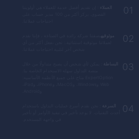
01
العملاء
: إن تقديم أفضل خدمة للعملاء هي أولويتنا
القصوى. يركز أكثر من 100 مدير حساب على
احتياجات عملائنا.
02
موثوقيه
بصفتنا شركة رائدة في الصناعة ، فإننا نقدم
لعملائنا موثوقية استثنائية.: نحن نفعل أكثر من أي
شخص آخر لتلبية احتياجات عملائنا.
03
البساطة
: يمكن لأي شخص أن يصبح متداولًا من خلال
منصة التداول سهلة الاستخدام الخاصة بنا.
ExpertOption
متاح على جميع الأنظمة الأساسية:
Web وWindows، وMacOS، وiPhone، وiPad،
وAndroid.
04
السرعة
: نحن نقدم أسرع عمليات التداول باستخدام
أحدث التقنيات. لا يوجد تأخير في تنفيذ الأوامر أو تأخير
في واجهة المستخدم.