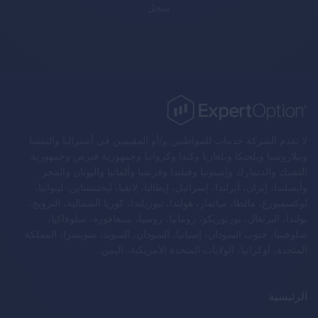
سجل
لا تقدم الشركة خدمات للمواطنين و/أو المقيمين في أستراليا والنمسا
وبيلاروسيا وبلجيكا وبلغاريا وكندا وكرواتيا وجمهورية قبرص وجمهورية
التشيك والدنمارك وإستونيا وفنلندا وفرنسا وألمانيا واليونان والمجر
وأيسلندا، إيران، أيرلندا، إسرائيل، إيطاليا، لاتفيا، ليختنشتاين، ليتوانيا،
لوكسمبورغ، مالطا، ميانمار، هولندا، نيوزيلندا، كوريا الشمالية، النرويج،
بولندا، البرتغال، بورتوريكو، رومانيا، روسيا، سنغافورة، سلوفاكيا،
سلوفينيا، جنوب السودان، إسبانيا، السودان، السويد، سويسرا، المملكة
المتحدة، أوكرانيا، الولايات المتحدة الأمريكية، اليمن.
الرئيسية