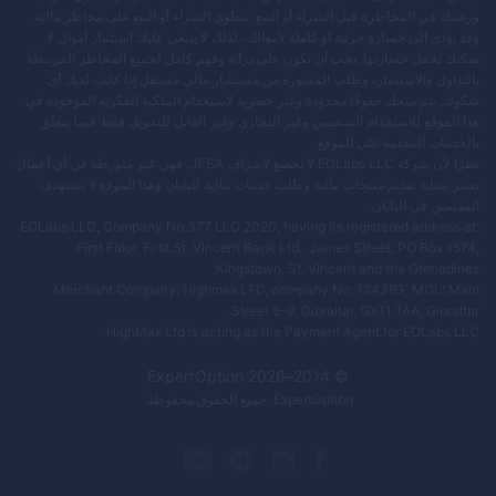
ورغبتك في المخاطرة قبل الشراء أو البيع. ينطوي الشراء أو البيع على مخاطر مالية
وقد يؤدي إلى خسارة جزئية أو كاملة لأموالك، لذلك لا ينبغي عليك استثمار أموال لا
يمكنك تحمل خسارتها. يجب أن تكون على دراية وفهم كامل لجميع المخاطر المرتبطة
بالتداول والاستثمار، وطلب المشورة من مستشار مالي مستقل إذا كانت لديك أي
شكوك. يتم منحك حقوقًا محدودة وغير حصرية لاستخدام الملكية الفكرية الموجودة في
هذا الموقع للاستخدام الشخصي وغير التجاري وغير القابل للتحويل فقط فيما يتعلق
بالخدمات المقدمة على الموقع.
نظرًا لأن شركة EOLabs LLC لا تخضع لإشراف JFSA، فهي غير متورطة في أي أعمال
تعتبر بمثابة تقديم منتجات مالية وطلب خدمات مالية لليابان وهذا الموقع لا يستهدف
المقيمين في اليابان.
EOLabs LLC, Company No 377 LLC 2020, having its registered address at:
First Floor, First St. Vincent Bank Ltd., James Street, PO Box 1574,
Kingstown, St. Vincent and the Grenadines.
Merchant Company: Highmax LTD, company No: 124393, MOL: Main
Street 5-9, Gibraltar, GX11 1AA, Gibraltar.
HighMax Ltd is acting as the Payment Agent for EOLabs LLC.
ExpertOption
2026
© 2014–
ExpertOption
. جميع الحقوق محفوظة.