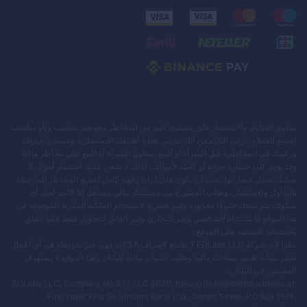
ينطوي التداول والاستثمار على مستوى كبير من المخاطر وهو غير مناسب و/أو مناسب
لجميع العملاء. يرجى التأكد من أنك تدرس بعناية أهدافك الاستثمارية ومستوى خبرتك
ورغبتك في المخاطرة قبل الشراء أو البيع. ينطوي الشراء أو البيع على مخاطر مالية
وقد يؤدي إلى خسارة جزئية أو كاملة لأموالك، لذلك لا ينبغي عليك استثمار أموال لا
يمكنك تحمل خسارتها. يجب أن تكون على دراية وفهم كامل لجميع المخاطر المرتبطة
بالتداول والاستثمار، وطلب المشورة من مستشار مالي مستقل إذا كانت لديك أي
شكوك. يتم منحك حقوقًا محدودة وغير حصرية لاستخدام الملكية الفكرية الموجودة في
هذا الموقع للاستخدام الشخصي وغير التجاري وغير القابل للتحويل فقط فيما يتعلق
بالخدمات المقدمة على الموقع.
نظرًا لأن شركة EOLabs LLC لا تخضع لإشراف JFSA، فهي غير متورطة في أي أعمال
تعتبر بمثابة تقديم منتجات مالية وطلب خدمات مالية لليابان وهذا الموقع لا يستهدف
المقيمين في اليابان.
EOLabs LLC, Company No 377 LLC 2020, having its registered address at:
First Floor, First St. Vincent Bank Ltd., James Street, PO Box 1574,