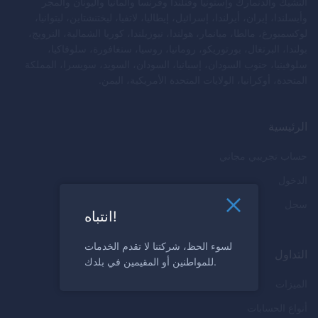
التشيك والدنمارك وإستونيا وفنلندا وفرنسا وألمانيا واليونان والمجر
وأيسلندا، إيران، أيرلندا، إسرائيل، إيطاليا، لاتفيا، ليختنشتاين، ليتوانيا،
لوكسمبورغ، مالطا، ميانمار، هولندا، نيوزيلندا، كوريا الشمالية، النرويج،
بولندا، البرتغال، بورتوريكو، رومانيا، روسيا، سنغافورة، سلوفاكيا،
سلوفينيا، جنوب السودان، إسبانيا، السودان، السويد، سويسرا، المملكة
المتحدة، أوكرانيا، الولايات المتحدة الأمريكية، اليمن.
الرئيسية
حساب تجريبي مجاني
الدخول
سجل
انتباه!
لسوء الحظ، شركتنا لا تقدم الخدمات
التداول
للمواطنين أو المقيمين في بلدك.
الميزات
أنواع الحسابات